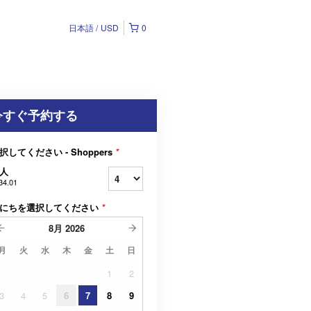
日本語
USD
0
今すぐ予約する
択してください - Shoppers
*
人
34.01
にちを選択してください
*
8月
2026
月
火
水
木
金
土
日
1
2
3
4
5
6
7
8
9