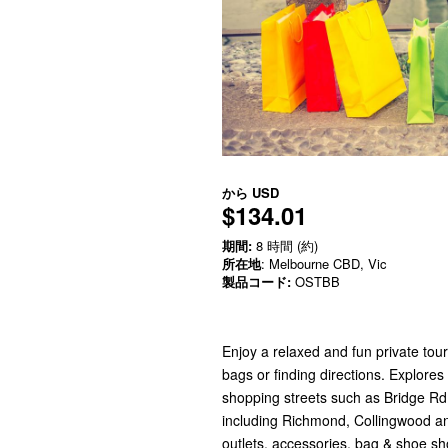
から
USD
$134.01
期間:
8 時間 (約)
所在地
: Melbourne CBD, Vic
製品コード:
OSTBB
Enjoy a relaxed and fun private tour
bags or finding directions. Explore
shopping streets such as Bridge Rd
including Richmond, Collingwood and
outlets, accessories, bag & shoe s