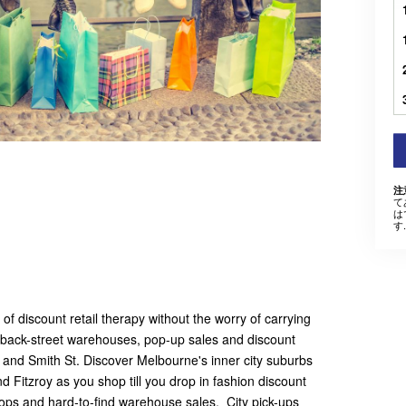
注
て
は
す.
 of discount retail therapy without the worry of carrying
s back-street warehouses, pop-up sales and discount
 and Smith St. Discover Melbourne's inner city suburbs
 Fitzroy as you shop till you drop in fashion discount
hops and hard-to-find warehouse sales. City pick-ups