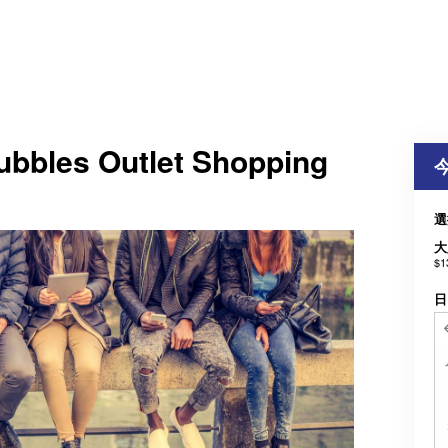
ubbles Outlet Shopping
選
大
$1
日